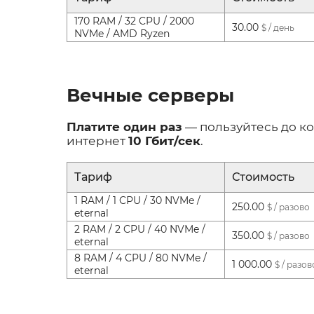
170 RAM / 32 CPU / 2000
30.00
$ / день
NVMe / AMD Ryzen
Вечные серверы
Платите один раз
— пользуйтесь до ко
интернет
10 Гбит/сек
.
Тариф
Стоимость
1 RAM / 1 CPU / 30 NVMe /
250.00
$ / разово
eternal
2 RAM / 2 CPU / 40 NVMe /
350.00
$ / разово
eternal
8 RAM / 4 CPU / 80 NVMe /
1 000.00
$ / разов
eternal