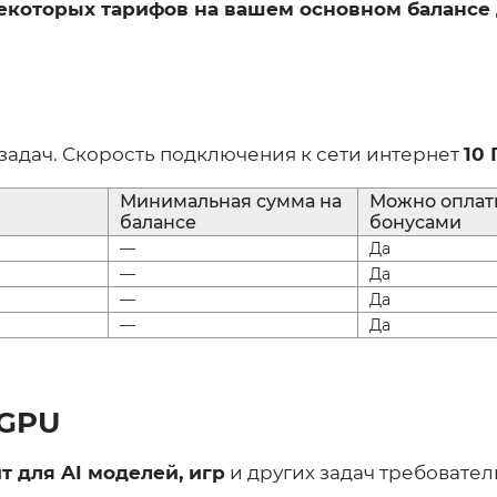
некоторых тарифов на вашем основном балансе
 задач. Скорость подключения к сети интернет
10 
Минимальная сумма на
Можно оплат
балансе
бонусами
—
Да
—
Да
—
Да
—
Да
 GPU
т для AI моделей, игр
и других задач требовател