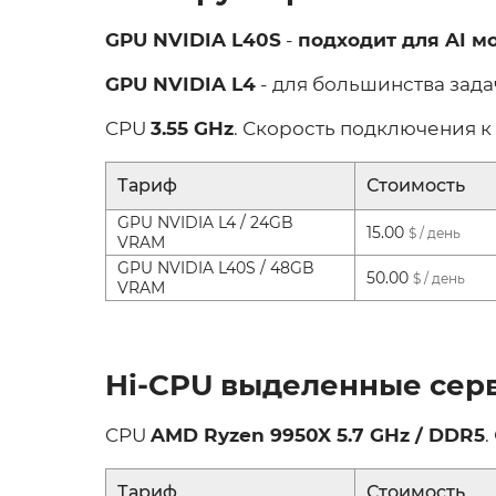
GPU NVIDIA L40S
-
подходит для AI м
GPU NVIDIA L4
- для большинства зад
CPU
3.55 GHz
. Скорость подключения к
Тариф
Стоимость
GPU NVIDIA L4 / 24GB
15.00
$ / день
VRAM
GPU NVIDIA L40S / 48GB
50.00
$ / день
VRAM
Hi-CPU выделенные сер
CPU
AMD Ryzen 9950X 5.7 GHz / DDR5
.
Тариф
Стоимость