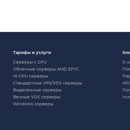
Тарифы и услуги
Кл
Серверы с GPU
О 
Облачные серверы AMD EPYC
По
Hi-CPU серверы
Па
Стандартные VPS/VDS серверы
API
Выделенные серверы
По
Вечные VDS серверы
Ус
Windows серверы