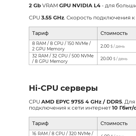
2 Gb
VRAM
GPU NVIDIA L4
- для больш
CPU
3.55 GHz
. Скорость подключения к
Тариф
Стоимость
8 RAM / 8 CPU / 150 NVMe /
2.00
$ / день
2 GPU Memory
32 RAM / 32 CPU / 500 NVMe
20.00
$ / день
/ 8 GPU Memory
Hi-CPU серверы
CPU
AMD EPYC 9755 4 GHz / DDR5
. Дл
подключения к сети интернет
10 Гбит/
Тариф
Стоимость
16 RAM / 8 CPU / 320 NVMe /