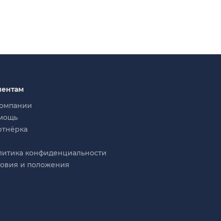
иентам
компании
мощь
ртнёрка
литика конфиденциальности
ловия и положения