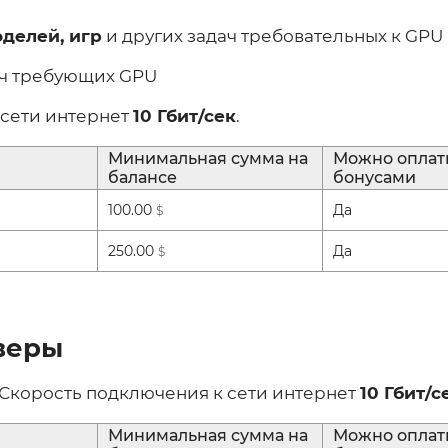
оделей, игр
и других задач требовательных к GPU
ач требующих GPU
 сети интернет
10 Гбит/сек
.
Минимальная сумма на
Можно оплат
балансе
бонусами
100.00
Да
$
250.00
Да
$
веры
 Скорость подключения к сети интернет
10 Гбит/с
Минимальная сумма на
Можно оплат