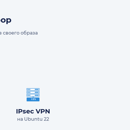
бор
 своего образа
IPsec VPN
на Ubuntu 22