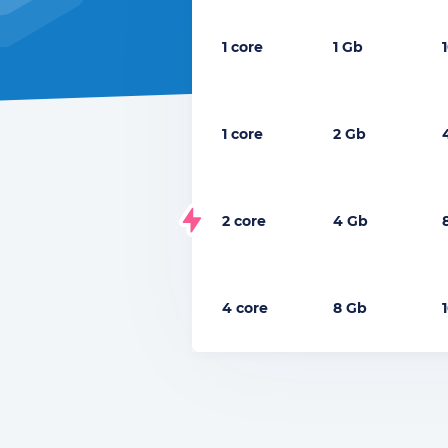
1 core
1 Gb
1 core
2 Gb
2 core
4 Gb
4 core
8 Gb