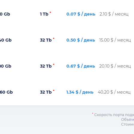
*
10 Gb
1 Tb
0.07 $ / день
2.10 $ / месяц
*
40 Gb
32 Tb
0.50 $ / день
15.00 $ / месяц
*
80 Gb
32 Tb
0.67 $ / день
20.10 $ / месяц
*
160 Gb
32 Tb
1.34 $ / день
40.20 $ / месяц
*
Скорость порта под
Объём 
Стоимо