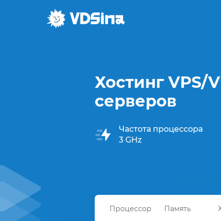
Хостинг VPS/
серверов
Частота процессора
3 GHz
Процессор
Память