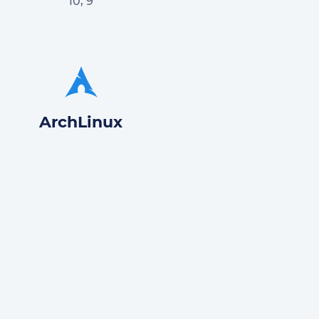
10, 9
ArchLinux