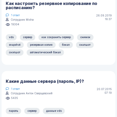
Как настроить резервное копирование по
расписанию?
1
ответ
26.09.2019
16:37
Сотрудник Misha
19304
vds
сервер
как сохранить сервер
снимок
snapshot
резервная копия
бэкап
снапшот
снэпшот
автоматический бэкап
Какие данные сервера (пароль, IP)?
1
ответ
20.07.2015
07:19
Сотрудник Антон Сверщевский
5435
пароль
сервер
данные vds