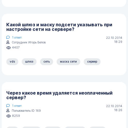
Какой шлюз и маску подсети указывать при
настройке сети на сервере?
1
ответ
22.10.2014
18:29
Сотрудник Игорь Белов
4407
vds
шлюз
сеть
маска сети
сервер
Через какое время удаляется неоплаченный
сервер?
1
ответ
22.10.2014
18:26
Пользователь ID 169
8259