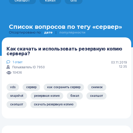
снапшот
канал
dns
Список вопросов по тегу «сервер»
Отсортировано по:
дате
|
популярности
Как скачать и использовать резервную копию
сервера?
1
ответ
03.11.2019
12:35
Пользователь ID 7950
10436
vds
сервер
как сохранить сервер
снимок
snapshot
резервная копия
бэкап
снапшот
снэпшот
скачать резервную копию