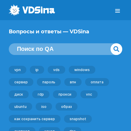
Вопросы и ответы — VDSina
vpn
ip
vds
windows
сервер
пароль
впн
оплата
диск
rdp
прокси
vnc
ubuntu
iso
образ
как сохранить сервер
snapshot