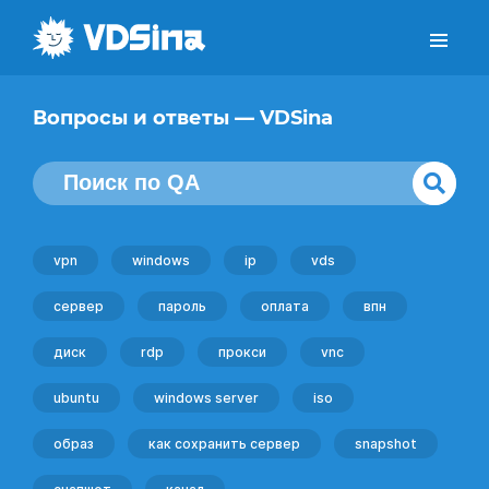
Вопросы и ответы — VDSina
vpn
windows
ip
vds
сервер
пароль
оплата
впн
диск
rdp
прокси
vnc
ubuntu
windows server
iso
образ
как сохранить сервер
snapshot