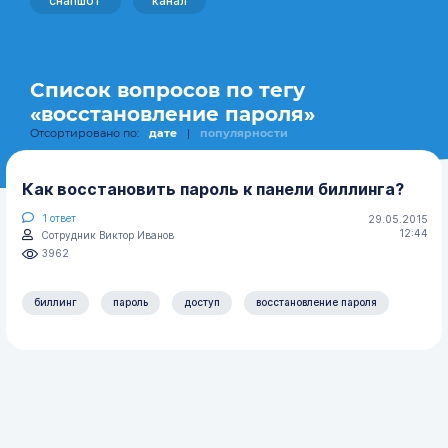
снапшот
канал
Список вопросов по тегу
«восстановление пароля»
Отсортировано по:
дате
|
популярности
Как восстановить пароль к панели биллинга?
1
ответ
29.05.2015
12:44
Сотрудник Виктор Иванов
3962
биллинг
пароль
доступ
восстановление пароля